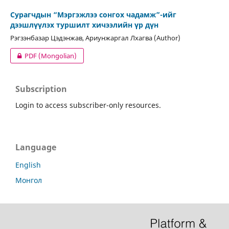
Сурагчдын “Мэргэжлээ сонгох чадамж”-ийг
дээшлүүлэх туршилт хичээлийн үр дүн
Рэгзэнбазар Цэдэнжав, Ариунжаргал Лхагва (Author)
PDF (Mongolian)
Subscription
Login to access subscriber-only resources.
Language
English
Монгол