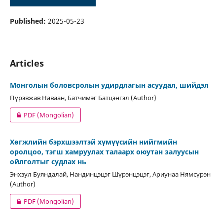
Published:
2025-05-23
Articles
Монголын боловсролын удирдлагын асуудал, шийдэл
Пүрэвжав Наваан, Батчимэг Батцэнгэл (Author)
PDF (Mongolian)
Хөгжлийн бэрхшээлтэй хүмүүсийн нийгмийн
оролцоо, тэгш хамруулах талаарх оюутан залуусын
ойлголтыг судлах нь
Энхзул Буяндалай, Нандинцэцэг Шүрэнцэцэг, Ариунаа Нямсүрэн
(Author)
PDF (Mongolian)