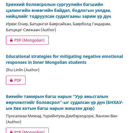
Ерөнхий боловсролын сургуулийн багшийн
цалингийн өнөөгийн байдал, бодлогын уялдаа,
нийцлийг тодруулсан судалгааны зарим үр дүн
Ирвэс Очир, Батцэнгэл Баярсайхан, Баярболд Гэндарам,
Батцэцэг Сэмжаан (Author)
PDF (Mongolian)
Educational strategies for mitigating negative emotional
responses in Inner Mongolian students
Zhu Linlin (Author)
PDF
Биеийн тамирын багш нарын “Уур амьсгалын
өөрчлөлтийг боловсрол”-ыг судалсан үр дүн (БНХАУ-
ын Хөх хотын багш нарын жишээн дээр)
Пунсалмаа Мижид, Үүрийнтуяа Дэмбэрэлдорж, Яанлин Ван
(Author)
PDF (Mongolian)