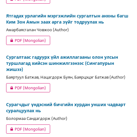
Ятгадах урлагийн мэргэжлийн сургалтын анхны багш
Ким Зон Амын заах арга зүйг тодруулах нь
Амарбаясгалан Човжоо (Author)
PDF (Mongolian)
Сургалтаас гадуурх үйл ажиллагааны олон улсын
туршлагад хийсэн шинжилгээнээс (Сингапурын
жишээ)
Баяртуул Батжав, Нацагдорж Буян, Баярцэцэг Батжав (Author)
PDF (Mongolian)
Сурагчдыг үндэсний бичгийн хурдан унших чадварт
суралцуулах нь
Болормаа Сандагдорж (Author)
PDF (Mongolian)