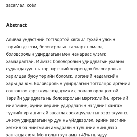
засаглал, соёл
Abstract
Аливаа үндэстний тогтвортой хөгжил тухайн улсын
төрийн дэглэм, боловсролын талаарх номлол,
боловсролын удирдлагын мөн чанараас үлэмж
хамааралтай. Иймээс боловсролын удирдлагын ухааны
судлагдахуун нь төр, иргэний хоорондох боловсролын
харилцаа буюу төрийн боломж, иргэний чадамжийн
харьцаа юм. Боловсролын удирдлагын тогтолцоо иргэний
сонголтоо хэрэгжүүлэхэд дэмжих, зөвлөх оролцоотой.
Төрийн удирдлага нь боловсролын мэргэжлийн, иргэний
нийгмийн, хүний өөрийн удирдлагын нэгдлийг хангаж
түүнийг үр ашигтай засаглах зохицуулалтыг хэрэгжүүлнэ.
Энэхүү удирдлагын үр дүн нь үйлдвэрлэл, эдийн засгийн
хөгжил ба нийгмийн амьдралын түвшний нийцлээр
хангагдах юм. Монголын хүн амын 43% нь ядуу