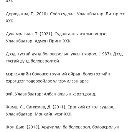
ХХК.
Дорждагва, Т. (2010). Соёл судлал. Улаанбаатар: Битпресс
ХХК.
Дуламрагчаа, Т. (2021). Судалгааны ажлын үндэс.
Улаанбаатар: Адмон Принт ХХК.
Дээд, тусгай дунд боловсролын улсын хороо. (1987). Дээд,
тусгай дунд боловсролтой
мэргэжлийн боловсон хүчний ойрын болон хэтийн
хэрэгцээг тодорхойлох үлгэрчилсэн арга
зүй. Улаанбаатар: Албан ажлын хэрэгцээнд.
Жамц, Л., Санжжав, Д. (2011). Ерөнхий сэтгэл судлал.
Улаанбаатар: Мөнхийн үсэг ХХК.
Жон Дью. (2018). Ардчилал ба боловсрол, боловсролын