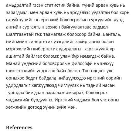
амьдралтай гэсэн статистик байна. Үүний арван хувь нь
заяагдмал, мөн арван хувь нь эрсдэлээс үүдэлтэй бол хорь
гаруй хувийг нь ерөнхий боловсролын сургуулийн дунд
ангийн сургалтын зохион байгуулалтаас олдмол
шалтгаантай гэж таамаглаж болохоор байна. Байгаль,
нийгмийн синергетик үзэгдлийг захиргааны болон
мэргэжлийн кибернетик удирдлагыг хэрэгжүүлж үр
ашигтай байлгах боломж улам бүр нэмэгдэж байна.
Манай үндэсний боловсролын философи нь энэхүү
шинэчлэлийн үндэслэл байх болно. Тогтолцоог улс
орныхоо бодит байдалд нийцүүлэхдээ иргэний өөрийн
удирдлагыг хөгжүүлэхэд чиглүүлэх нь тэдний насан
туршдаа бие даан ажиллаж амьдрах, боловсрох
чадамжийг бүрдүүлнэ. Иргэний чадамж бол улс орны
хөгжлийн дотоод хүчин зүйл мөн.
References