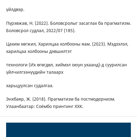
үйлдвэр.
Пүрэвжав, Н. (2022). Боловсролыг засаглах ба прагматизм.
Боловсрол судлал, 2022/07 (185).
Цахим хөгжил, Харилцаа холбооны яам. (2023). Мэдээлэл,
харилцаа холбооны дэвшилтэт
технологи (Их өгөгдөл, хиймэл оюун ухаанд)-д суурилсан
үйлчилгээнүүдийн талаарх
харьцуулсан судалгаа.
Энхбаяр, Ж. (2018). Прагматизм ба постмодернизм.
Улаанбаатар: Соёмбо принтинг ХХК.