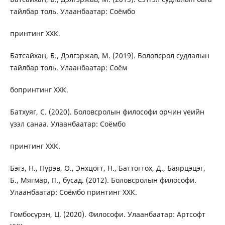
тайлбар толь. Улаанбаатар: Соёмбо
принтинг ХХК.
Батсайхан, Б., Дэлгэржав, М. (2019). Боловсрол судлалын
тайлбар толь. Улаанбаатар: Соём
бопринтинг ХХК.
Батхуяг, С. (2020). Боловсролын философи орчин үеийн
үзэл санаа. Улаанбаатар: Соёмбо
принтинг ХХК.
Бэгз, Н., Пүрэв, О., Энхцогт, Н., Баттогтох, Д., Баярцэцэг,
Б., Мягмар, П., бусад. (2012). Боловсролын философи.
Улаанбаатар: Соёмбо принтинг ХХК.
Гомбосүрэн, Ц. (2020). Философи. Улаанбаатар: Артсофт