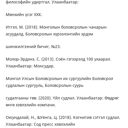
философийн удиртгал. Улаанбаатар:
Мөнхийн үсэг ХХК.
Итгэл, М. (2018). Монголын боловсролын чанарын
асуудалд. Боловсролын хүрээлэнгийн эрдэм
шинжилгээний бичиг, №23.
Молор-Эрдэнэ, С. (2013). Соён гэгээрэлд 100 ухаарал.
Улаанбаатар: Монсудар.
Монгол Улсын Боловсролын их сургуулийн Боловсрол
судлалын сургууль, Боловсролын суурь
судалгааны төв. (2020). Үйл судлал. Улаанбаатар: Өөдрөг
өнгө хэвлэлийн компани.
Оюундалай, Н., &Уянга, Ц. (2018). Когнитив сэтгэл судлал.
Улаанбаатар: Сод пресс хэвлэлийн