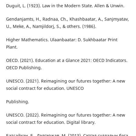
Duguit, L. (1923). Law in the Modern State. Allen & Unwin.
Gendanjamts, H., Radnaa, Ch., Khashbaatar, A., Sanjmyatav,
U., Meke, A., Namjildorj, S., & others. (1986).
Higher Mathematics. Ulaanbaatar: D. Sukhbaatar Print
Plant.
OECD. (2021). Education at a Glance 2021: OECD Indicators.
OECD Publishing.
UNESCO. (2021). Reimagining our futures together: A new
social contract for education. UNESCO
Publishing.
UNESCO. (2022). Reimagining our futures together: A new
social contract for education. Digital library.
Батсайхан, Б., Дэлгэржав, М. (2013). Сэтгэл судлалын бага