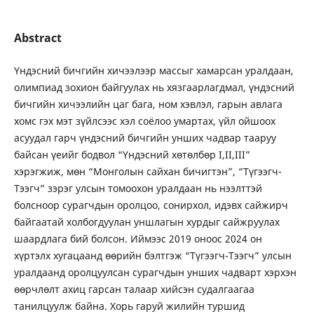
Abstract
Үндэсний бичгийн хичээлээр массыг хамарсан уралдаан,
олимпиад зохион байгуулах нь хязгаарлагдмал, үндэсний
бичгийн хичээлийн цаг бага, ном хэвлэл, гарын авлага
хомс гэх мэт зүйлсээс хэл соёлоо умартах, үйл ойшоох
асуудал гарч үндэсний бичгийн унших чадвар тааруу
байсан үеийг бодвол “Үндэсний хөтөлбөр I,II,III”
хэрэгжиж, мөн “Монголын сайхан бичигтэн”, “Түгээгч-
Тээгч” зэрэг улсын томоохон уралдаан нь нээлттэй
болсноор сурагчдын оролцоо, сонирхол, идэвх сайжирч
байгаатай холбогдуулан уншлагын хурдыг сайжруулах
шаардлага бий болсон. Иймээс 2019 оноос 2024 он
хүртэлх хугацаанд өөрийн бэлтгэж “Түгээгч-Тээгч” улсын
уралдаанд оролцуулсан сурагчдын унших чадварт хэрхэн
өөрчлөлт ахиц гарсан талаар хийсэн судалгаагаа
танилцуулж байна. Хорь гаруй жилийн туршид