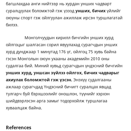
багшлахдаа анги нийтээр нь хурдан унших чадварт
суралцуулах боломжтой гэж үзээд
унших, бичих
үйлийг
оюуны спорт гэж ойлгуулан ажиллаж ирсэн туршлагатай
билээ.
Монголчуудын кирилл бичгийн унших хурд
ойлгоцыг шалгасан сорил явуулахад сурагчдын унших
хурд дунджаар 1 минутад 176 үг, ойлгоц 75 хувь байна
гэсэн Монголын оюун ухааны академийн 2010 оны
судалгаа бий. Миний хувьд сурагчдын үндэсний бичгийн
унших хурд, уншсан зүйлээ ойлгох, бичих чадварыг
ахиулах боломжтой гэж үзсэн.
Энэхүү судалгааны
ажлаар сурагчдад Үндэсний бичигт суралцах явцад
тулгарч буй бэрхшээлийг оношлон, түүнийг хэрхэн
шийдвэрлэсэн арга замыг тодорхойлж туршлагаа
хуваалцаж байна.
References