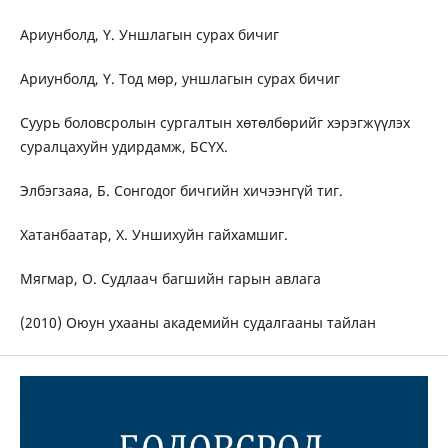
Ариунболд, Ү. Уншлагын сурах бичиг
Ариунболд, Ү. Тод мөр, уншлагын сурах бичиг
Суурь боловсролын сургалтын хөтөлбөрийг хэрэгжүүлэх
суралцахуйн удирдамж, БСҮХ.
Элбэгзаяа, Б. Сонгодог бичгийн хичээнгүй тиг.
Хатанбаатар, Х. Уншихуйн гайхамшиг.
Мягмар, О. Судлаач багшийн гарын авлага
(2010) Оюун ухааны академийн судалгааны тайлан