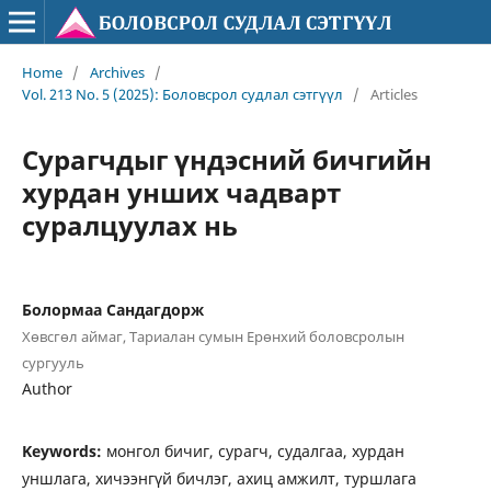
Home
/
Archives
/
Vol. 213 No. 5 (2025): Боловсрол судлал сэтгүүл
/
Articles
Сурагчдыг үндэсний бичгийн
хурдан унших чадварт
суралцуулах нь
Болормаа Сандагдорж
Хөвсгөл аймаг, Тариалан сумын Ерөнхий боловсролын
сургууль
Author
Keywords:
монгол бичиг, сурагч, судалгаа, хурдан
уншлага, хичээнгүй бичлэг, ахиц амжилт, туршлага