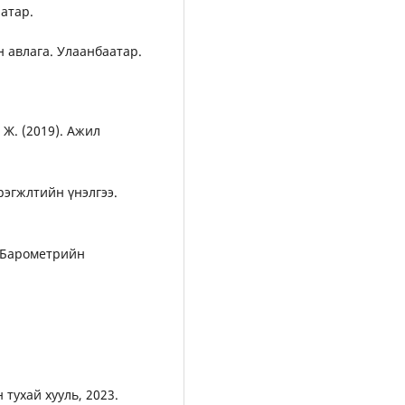
аатар.
н авлага. Улаанбаатар.
 Ж. (2019). Ажил
рэгжлтийн үнэлгээ.
ы Барометрийн
тухай хууль, 2023.