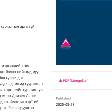
сургалтын арга зүй,
л мэргэжлийн чиг
өрт болон нийгэмд муу
 бол сурагчдын
PDF (Mongolian)
тулд чадамжид суурилсан
ын арга зүйг туршиж, үр
рдэмтэн Дризел-Ланги
Published
одорхойлох загвар”-ийг
2025-05-28
нарын боловсруулсан