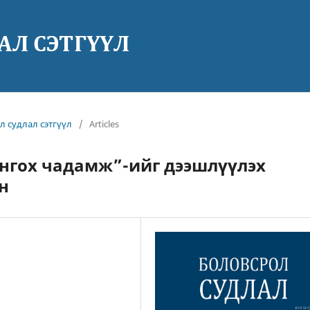
ол судлал сэтгүүл
/
Articles
онгох чадамж”-ийг дээшлүүлэх
н