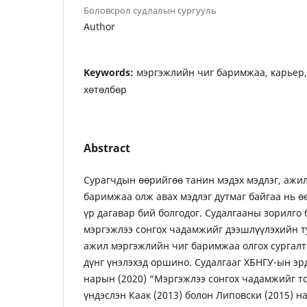
Боловсрол судлалын сургууль
Author
Keywords:
мэргэжлийн чиг баримжаа, карьер, 
хөтөлбөр
Abstract
Сурагчдын өөрийгөө танин мэдэх мэдлэг, ажи
баримжаа олж авах мэдлэг дутмаг байгаа нь ө
үр дагавар бий болгодог. Судалгааны зорилго
мэргэжлээ сонгох чадамжийг дээшлүүлэхийн 
ажил мэргэжлийн чиг баримжаа олгох сургалт
дүнг үнэлэхэд оршино. Судалгааг ХБНГУ-ын э
нарын (2020) “Мэргэжлээ сонгох чадамжийг т
үндэслэн Каак (2013) болон Липовски (2015) 