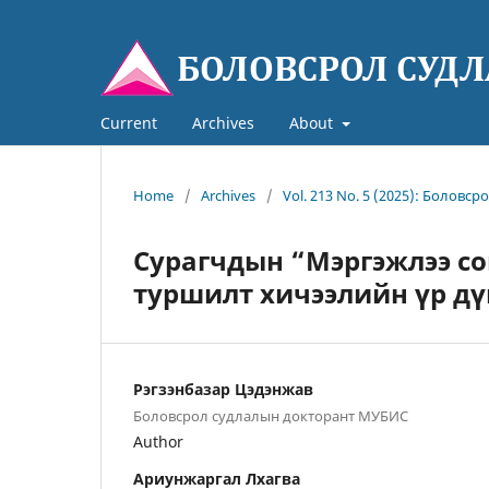
Current
Archives
About
Home
/
Archives
/
Vol. 213 No. 5 (2025): Боловср
Сурагчдын “Мэргэжлээ с
туршилт хичээлийн үр дү
Рэгзэнбазар Цэдэнжав
Боловсрол судлалын докторант МУБИС
Author
Ариунжаргал Лхагва