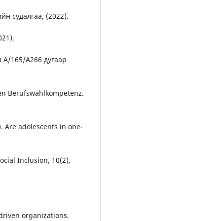
н судалгаа, (2022).
021).
 А/165/А266 дугаар
en Berufswahlkompetenz.
). Are adolescents in one-
cial Inclusion, 10(2),
-driven organizations.