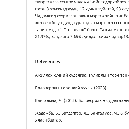
“Мэргэжлээ сонгох чадамж”-ийг тодорхойлох “м
гэсэн 3 хэмжигдэхүүн, 12 хүчин зүйлтэй, 93 ас
Чадамжид суурилсан ажил мэргэжлийн чиг ба
хичээлийн үр дүнд сурагчдын мэргэжлээ сонг
танин мэдэх”, “төлөвлөх” болон “ажил мэргэж
21.97%, хандлага 7.65%, үйлдэл хийх чадвар13
References
Ажиллах хүчний судалгаа, I улирлын товч тани
Боловсролын ерөнхий хууль, (2023).
Байгалмаа, Ч. (2015). Боловсролын судалгааны
Жадамба, Б., Батдэлгэр, Ж., Байгалмаа, Ч., & бу
Улаанбаатар.