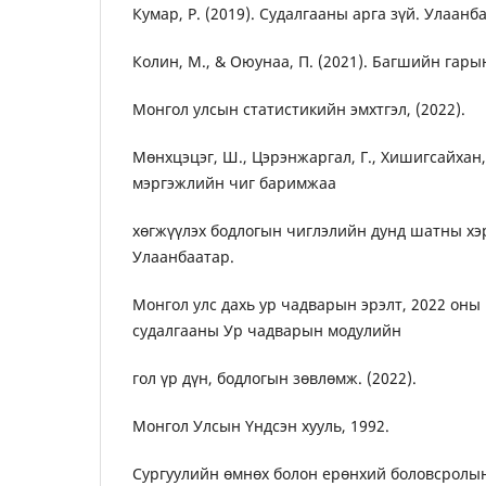
Кумар, Р. (2019). Судалгааны арга зүй. Улаанб
Колин, М., & Оюунаа, П. (2021). Багшийн гары
Монгол улсын статистикийн эмхтгэл, (2022).
Мөнхцэцэг, Ш., Цэрэнжаргал, Г., Хишигсайхан,
мэргэжлийн чиг баримжаа
хөгжүүлэх бодлогын чиглэлийн дунд шатны хэ
Улаанбаатар.
Монгол улс дахь ур чадварын эрэлт, 2022 он
судалгааны Ур чадварын модулийн
гол үр дүн, бодлогын зөвлөмж. (2022).
Монгол Улсын Үндсэн хууль, 1992.
Сургуулийн өмнөх болон ерөнхий боловсролын 