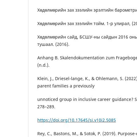
Хөдөлмөрийн зах зээлийн эрэлтийн барометрий
Хөдөлмөрийн зах зээлийн тойм. 1-р улирал, (2
Хөдөлмөрийн сайд, БСШУ-ны сайдын 2016 оны
тушаал. (2016).
Anhang B. Skalendokumentation zum Fragebog
(n.d.).
Klein, J., Driesel-lange, K., & Ohlemann, S. (2022
parent families a previously
unnoticed group in inclusive career guidance? So
278–289.
https://doi.org/10.17645/si.v10i2.5085
Rey, C., Bastons, M., & Sotok, P. (2019). Purpose