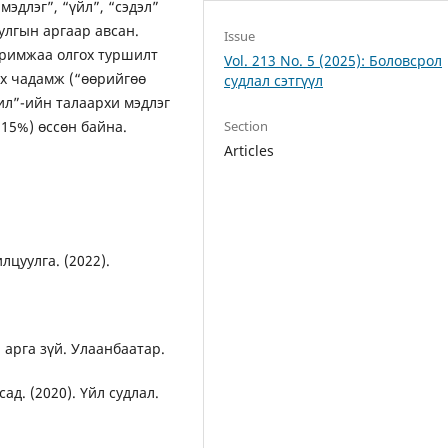
эдлэг”, “үйл”, “сэдэл”
уулгын аргаар авсан.
Issue
римжаа олгох туршилт
Vol. 213 No. 5 (2025): Боловсрол
ох чадамж (“өөрийгөө
судлал сэтгүүл
ил”-ийн талаархи мэдлэг
.15%) өссөн байна.
Section
Articles
лцуулга. (2022).
 арга зүй. Улаанбаатар.
сад. (2020). Үйл судлал.