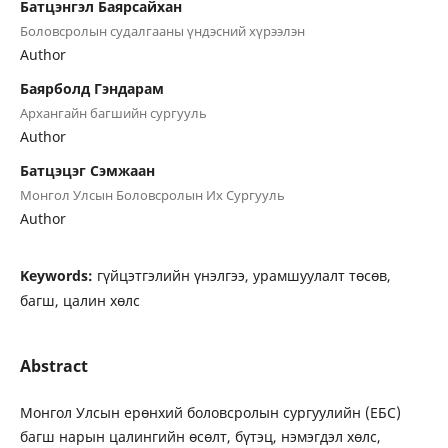
Батцэнгэл Баярсайхан
Боловсролын судалгааны үндэсний хүрээлэн
Author
Баярболд Гэндарам
Архангайн багшийн сургууль
Author
Батцэцэг Сэмжаан
Монгол Улсын Боловсролын Их Сургууль
Author
Keywords:
гүйцэтгэлийн үнэлгээ, урамшуулалт төсөв,
багш, цалин хөлс
Abstract
Монгол Улсын ерөнхий боловсролын сургуулийн (ЕБС)
багш нарын цалингийн өсөлт, бүтэц, нэмэгдэл хөлс,