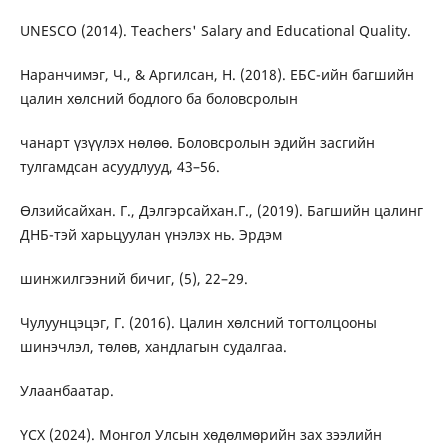
UNESCO (2014). Teachers' Salary and Educational Quality.
Наранчимэг, Ч., & Аргилсан, Н. (2018). ЕБС-ийн багшийн
цалин хөлсний бодлого ба боловсролын
чанарт үзүүлэх нөлөө. Боловсролын эдийн засгийн
тулгамдсан асуудлууд, 43–56.
Өлзийсайхан. Г., Дэлгэрсайхан.Г., (2019). Багшийн цалинг
ДНБ-тэй харьцуулан үнэлэх нь. Эрдэм
шинжилгээний бичиг, (5), 22–29.
Чулуунцэцэг, Г. (2016). Цалин хөлсний тогтолцооны
шинэчлэл, төлөв, хандлагын судалгаа.
Улаанбаатар.
ҮCХ (2024). Монгол Улсын хөдөлмөрийн зах зээлийн