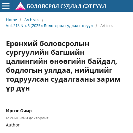
Home
/
Archives
/
Vol. 213 No. 5 (2025): Боловсрол судлал сэтгүүл
/
Articles
Ерөнхий боловсролын
сургуулийн багшийн
цалингийн өнөөгийн байдал,
бодлогын уялдаа, нийцлийг
тодруулсан судалгааны зарим
үр дүн
Ирвэс Очир
МУБИС-ийн докторант
Author