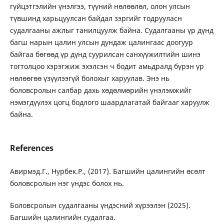
гүйцэтгэлийн үнэлгээ, түүний нөлөөлөл, олон улсын
түвшинд харьцуулсан байдал зэргийг тодрууласн
судалгааны ажлыг танилцуулж байна. Судалгааны үр дүнд
багш нарын цалин улсын дундаж цалингаас доогуур
байгаа бөгөөд үр дүнд суурилсан санхүүжилтийн шинэ
тогтолцоо хэрэгжиж эхэлсэн ч бодит амьдралд бүрэн үр
нөлөөгөө үзүүлээгүй болохыг харуулав. Энэ нь
боловсролын салбар дахь хөдөлмөрийн үнэлэмжийг
нэмэгдүүлэх цогц бодлого шаардлагатай байгааг харуулж
байна.
References
Авирмэд.Г., Нурбек.Р., (2017). Багшийн цалингийн өсөлт
боловсролын нэг үндэс болох нь.
Боловсролын судалгааны үндэсний хүрээлэн (2025).
Багшийн цалингийн судалгаа.