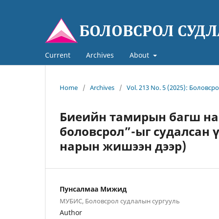
Current
Archives
About
Home
/
Archives
/
Vol. 213 No. 5 (2025): Боловср
Биеийн тамирын багш на
боловсрол”-ыг судалсан 
нарын жишээн дээр)
Пунсалмаа Мижид
МУБИС, Боловсрол судлалын сургууль
Author