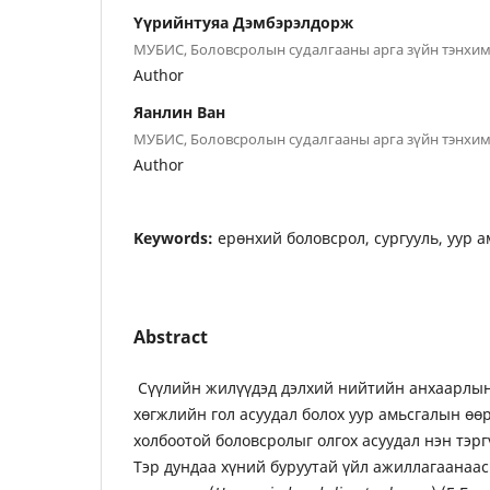
Үүрийнтуяа Дэмбэрэлдорж
МУБИС, Боловсролын судалгааны арга зүйн тэнхи
Author
Яанлин Ван
МУБИС, Боловсролын судалгааны арга зүйн тэнхи
Author
Keywords:
ерөнхий боловсрол, сургууль, уур а
Abstract
Сүүлийн жилүүдэд дэлхий нийтийн анхаарлын 
хөгжлийн гол асуудал болох уур амьсгалын өөр
холбоотой боловсролыг олгох асуудал нэн тэрг
Тэр дундаа хүний буруутай үйл ажиллагаанаас