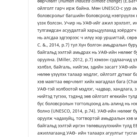
өөрчлөлт (
Human induced climate change
) (Е.Бат
ойлголт гарч ирж байна. Мөн UNESCO-с уур 
боловсролыг багшийн боловсролд нэвтрүүлэх н
үзэх болсон. Учир нь УАӨ-ийг ажил эрхлэлт, 
тулгамдсан асуудалтай харьцуулахад хоёрдогч
нь алсдаа эдгээрээс ч илүү хор уршигтай, сөр
C. &., 2014, p.7) тул Хүн болгон амьдралын бу
байгальд ээлтэй амьдрах нь УАӨ-ийн нөлөөг б
оруулна. (Miller, 2012, p.7) хэмээн судлаачид 
хэлбэл, байгаль, нийгэм, эдийн засагт УАӨ-ий
нөлөө үзүүлэх талаар мэдлэг, ойлголт дутмаг 
хэв маягтаа өөрчлөлт хийх магадлал бага (Chan
УАӨ-тэй холбоотой мэдлэг, чадвар, хандлага, з
нийтэд түгээх, тэдэнд зөв ойлголт өгөхийн тул
бус боловсролын тогтолцоонд аль алинд нь нэ
болно (UNESCO, 2014, p.74). УАӨ-ийн нөлөөг б
оруулж чадахуйц, тогтвортой амьдралын хэв м
байгальд ээлтэй иргэн төлөвшүүлэхийн тулд ЕБ
ажиллагаанд УАӨ- ийн талаарх агуулгыг тусга