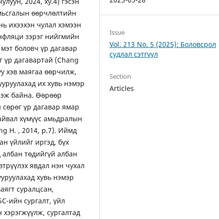
чулуун, 2024, ху.4) гэсэн
амьсгалын өөрчлөлтийн
ь ихээхэн чулал хэмээн
Issue
инфляци зэрэг нийгмийн
Vol. 213 No. 5 (2025): Боловсрол
 мэт боловч үр дагавар
судлал сэтгүүл
өг үр дагавартай (Chang
руу хэв маягаа өөрчилж,
Section
ууруулахад их хувь нэмэр
Articles
үзэж байна. Өөрөөр
н сөрөг үр дагавар ямар
байвал хүмүүс амьдралын
g H. , 2014, p.7). Иймд
ан үйлийг иргэд, бүх
д албан төдийгүй албан
втрүүлэх явдал нэн чухал
ууруулахад хувь нэмэр
аягт суралцсан,
С-ийн сургалт, үйл
н хэрэгжүүлж, сургалтад