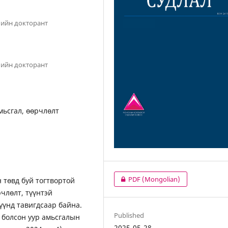
мийн докторант
мийн докторант
мьсгал, өөрчлөлт
PDF (Mongolian)
төвд буй тогтвортой
члөлт, түүнтэй
үүнд тавигдсаар байна.
Published
 болсон уур амьсгалын
2025-05-28