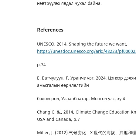
нэвтрүүлэх явдал чухал байна.
References
UNESCO, 2014, Shaping the future we want,
https://unesdoc.unesco.org/ark:/48223/pf0000
p.74
Е. Батчулуун, Г. Уранчимэг, 2024, Цэнхэр дэлх
амьсгалын өөрчлөлтийн
боловсрол, Улаанбаатар, Монгол улс, ху.4
Chang C. &., 2014, Climate Change Education K
USA and Canada, p.7
Miller, J. (2012),气候变化：X 世代的海拔、兴趣和理解, 