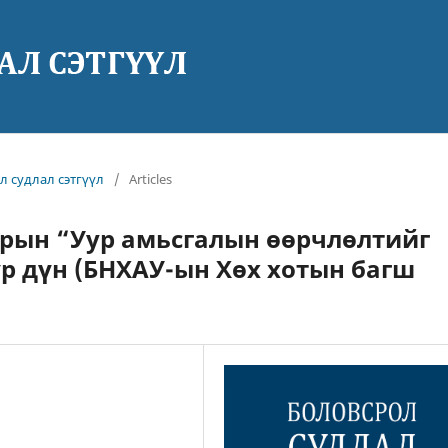
ол судлал сэтгүүл
/
Articles
рын “Уур амьсгалын өөрчлөлтийг
үр дүн (БНХАУ-ын Хөх хотын багш