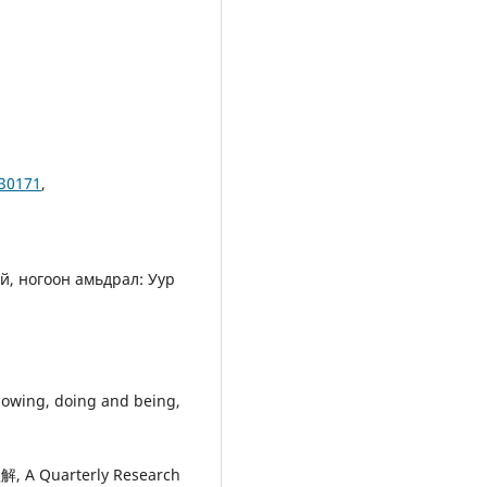
230171
,
ий, ногоон амьдрал: Уур
nowing, doing and being,
A Quarterly Research