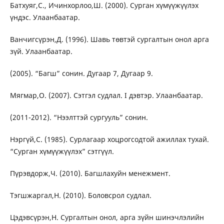
Батхуяг,С., Ичинхорлоо,Ш. (2000). Сурган хүмүүжүүлэх
үндэс. Улаанбаатар.
Ванчигсүрэн,Д. (1996). Шавь төвтэй сургалтын онол арга
зүй. Улаанбаатар.
(2005). “Багш” сонин. Дугаар 7, Дугаар 9.
Мягмар,О. (2007). Сэтгэл судлал. I дэвтэр. Улаанбаатар.
(2011-2012). “Нээлттэй сургууль” сонин.
Нэргүй,С. (1985). Сурлагаар хоцрогсодтой ажиллах тухай.
“Сурган хүмүүжүүлэх” сэтгүүл.
Пүрэвдорж,Ч. (2010). Багшлахуйн менежмент.
Тэгшжаргал,Н. (2010). Боловсрол судлал.
Цэдэвсүрэн,Н. Сургалтын онол, арга зүйн шинэчлэлийн