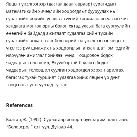
Явцын үнэлгээгээр (дасгал даалгавраар) сурагчдын
математикийн хичээлийн хоцрогдлыг бууруулах нь
сурагчийн өөрийн үнэлгээ түүний хөгжил олон улсын чиг
хандлага монгол орны болон хятад улсын бага сургуулийн
өнөөгийн байдалд ажиглалт судалгаа хийн тухайн
сурагчийн анхан нэгж бол өөрийгөө үнэлгээнээс явцын
үнэлгээ рүү шилжих нь хоцрогдлын анхан шат юм гэдгийг
илрүүлэн ажиглалт хийлээ. үүнд: Тооцоолон бодох
чадварыг төлөвшил, Өгүүлбэртэй бодлого бодох
чадварын төлөвшил суулган хоцрогдол хэрхэн арилгах,
багасгах тухай туршилт судалгаа хийж явцын үр дүнг
тооцсоныг уг өгүүлэлд тусгав.
References
Баатар,Ж. (1992). Сурлагаар хоцорч буй зарим шалтгаан.
“Боловсрол” сэтгүүл. Дугаар 44.