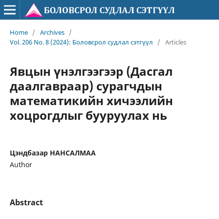
Home
/
Archives
/
Vol. 206 No. 8 (2024): Боловсрол судлал сэтгүүл
/
Articles
Явцын үнэлгээгээр (Дасгал
даалгавраар) сурагчдын
математикийн хичээлийн
хоцрогдлыг бууруулах нь
Цэндбазар НАНСАЛМАА
Author
Abstract