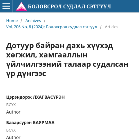
Home
/
Archives
/
Vol. 206 No. 8 (2024): Боловсрол судлал сэтгүүл
/
Articles
Дотуур байран дахь хүүхэд
хөгжил, хамгааллын
үйлчилгээний талаар судалсан
үр дүнгээс
Цэрэндорж ЛХАГВАСҮРЭН
БСҮХ
Author
Базарсүрэн БАЯРМАА
БСҮХ
Author