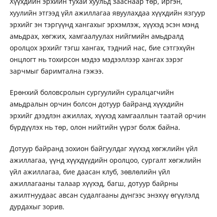
Хүүхдийн эрхийн тухай хуульд зааснаар төр, иргэн,
хуулийн этгээд үйл ажиллагаа явуулахдаа хүүхдийн язгуур
эрхийг эн тэргүүнд хангахыг эрхэмлэж, хүүхэд эсэн мэнд
амьдрах, хөгжих, хамгаалуулах нийгмийн амьдралд
оролцох эрхийг тэгш хангах, тэдний нас, бие сэтгэхүйн
онцлогт нь тохирсон мэдээ мэдээллээр хангах зэрэг
зарчмыг баримтална гэжээ.
Ерөнхий боловсролын сургуулийн суралцагчийн
амьдралын орчин болсон дотуур байранд хүүхдийн
эрхийг дээдлэн ажиллах, хүүхэд хамгааллын таатай орчин
бүрдүүлэх нь төр, олон нийтийн үүрэг болж байна.
Дотуур байранд зохион байгуулдаг хүүхэд хөгжлийн үйл
ажиллагаа, үүнд хүүхдүүдийн оролцоо, сургалт хөгжлийн
үйл ажиллагаа, бие даасан клуб, зөвлөлийн үйл
ажиллагааны талаар хүүхэд, багш, дотуур байрны
ажилтнуудаас авсан судалгааны дүнгээс энэхүү өгүүлэлд
дурдахыг зорив.