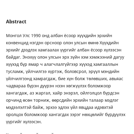
Abstract
Монгол Улс 1990 онд албан ёсоор хүүхдийн эрхийн
конвенцид нэгдэн орсноор олон улсын өмнө Хүүхдийн
эрхийг дээдлэх хамгаалах үүргийг албан ёсоор хүлээсэн
байдаг. Энэхүү олон улсын эрх зүйн хэм хэмжээний дагуу
хүүхэд бүр ямар ч алагчлалгүйгээр хүүхэд хамгааллын
тусламж, үйлчилгээ хүртэж, боловсрол, эрүүл мэндийн
үйлчилгээнд хамрагдаж, бие хүн болж төлөвших, авьяас
чадвараа бүрэн дүүрэн нээн хөгжүүлэх боломжоор
хангагдаж, аз жаргал, хайр энэрэл, ойлголцол бүрдсэн
орчинд өсөн торниж, өөрсдийн эрхийн талаар мэдлэг
мэдээлэлтэй байж, эрхээ эдлэх үйл явцдаа идэвхтэй
оролцох боломжоор хангагдах зэрэг нөхцөлийг бүрдүүлэх
үүргийг хүлээсэн.