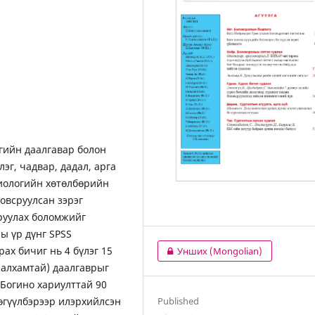
гийн даалгавар болон
эг, чадвар, дадал, арга
иологийн хөтөлбөрийн
овсруулсан зэрэг
руулах боломжийг
ны үр дүнг SPSS
рах бичиг нь 4 бүлэг 15
Унших (Mongolian)
(алхамтай) даалгаврыг
 Богино хариулттай 90
 өгүүлбэрээр илэрхийлсэн
Published