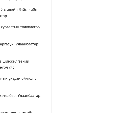
 12 жилийн байгалийн
атар
 сургалтын төлөвлөгөө,
 аргазүй, Улаанбаатар:
лгаа шинжилгээний
нгол улс:
олын үндсэн ойлголт,
хөтөлбөр, Улаанбаатар:
анар, хүртээмжийг