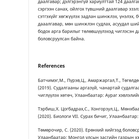
даалгавар; дэлгэрэнгүй хариулттай 124 даалга
сэргээн санах, ойлгох түвшний даалгавар эзэ
сэтгэхүйг хөгжүүлэх задлан шинжлэх, үнэлэх, 
дааалгавар, мөн шинжлэн судлах, асуудал ший
бодох арга барилыг төлөвшүүлэхэд чиглэсэн д
боловсруулсан байна.
References
Батчимэг,М., Пүрэв,Ц., Амаржаргал,Т., Төгөлдө
(2019). Судалгааны аргазүй, чанартай судалг
чиглүүлэх хөтөч, Улаанбаатар: Аураг хэвлэлий
Тэрбиш,Х. Цогбадрах,С., Хонгорзул,Ц., Мөнхб
(2020). Биологи VII. Сурах бичиг, Улаанбаатар:
Төмөрочир, С. (2020). Ерөнхий хийгээд болов
Улаанбаатар: Монгол улсын засгийн газрын х