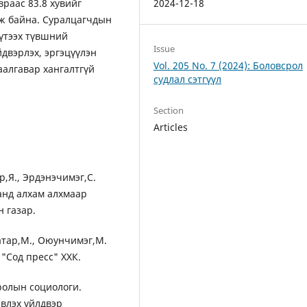
враас 83.8 хувийг
2024-12-18
лж байна. Суралцагчдын
бүтээх түвшний
Issue
двэрлэх, эргэцүүлэн
Vol. 205 No. 7 (2024): Боловсрол
аалгавар хангалтгүй
судлал сэтгүүл
Section
Articles
р,Я., Эрдэнэчимэг,С.
аанд алхам алхмаар
н газар.
аатар,М., Оюунчимэг,М.
 "Сод пресс" ХХК.
сролын социологи.
эвлэх үйлдвэр