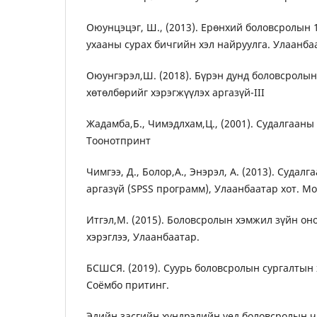
Оюунцэцэг, Ш., (2013). Ерөнхий боловсролын
ухааны сурах бичгийн хэл найруулга. Улаанба
Оюунгэрэл,Ш. (2018). Бүрэн дунд боловсролын
хөтөлбөрийг хэрэгжүүлэх аргазүй-III
Жадамба,Б., Чимэдлхам,Ц., (2001). Судалгааны
Тоонотпринт
Чимгээ, Д., Болор,А., Энэрэл, А. (2013). Суда
аргазүй (SPSS программ), Улаанбаатар хот. Мо
Итгэл,М. (2015). Боловсролын хэмжил зүйн он
хэрэглээ, Улаанбаатар.
БСШСЯ. (2019). Суурь боловсролын сургалтын 
Соёмбо притинг.
Эдийн засгийн хүндрэлийн үед боловсролын ч