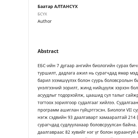
Баатар АЛТАНСҮХ
БСҮХ
Author
Abstract
ЕБС-ийн 7 дугаар ангийн биологийн сурах бич
туршилт, дадлага ажил нь сурагчдад ямар мэдл
барил эзэмшүүлэх болон суурь боловсролын б
үнэлгээний зорилт, жинд нийцүүлж хэрхэн бол
асуудлыг тодорхойлж, цаашид сул талыг сайж
тогтоох зорилгоор судалгааг хийлээ. Судалгаа
программ ашиглан гүйцэтгэсэн. Биологи VII су
нэгж сэдвийн 93 даалгаварт хамааралтай 214 
сурагчдад судлуулахаар боловсруулсан байна.
даалгавраас 82 хувийг нэг үг болон хураангуй