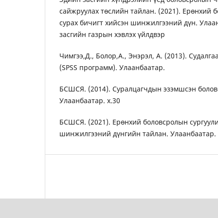
сайжруулах төслийн тайлан. (2021). Ерөнхий 
сурах бичигт хийсэн шинжилгээний дүн. Улаа
засгийн газрын хэвлэх үйлдвэр
Чимгээ,Д., Болор,А., Энэрэл, А. (2013). Судал
(SPSS программ). Улаанбаатар.
БСШСЯ. (2014). Суралцагчдын эзэмшсэн боловс
Улаанбаатар. х.30
БСШСЯ. (2021). Ерөнхий боловсролын сургуули
шинжилгээний дүнгийн тайлан. Улаанбаатар.