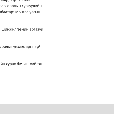
боловсролын сургуулийн
нбаатар: Монгол улсын
гаа шинжилгээний аргазүй
ролыг үнэлэх арга зүй.
йн сурах бичигт хийсэн