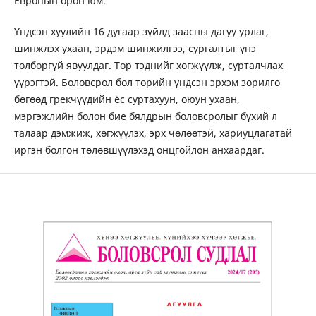
Европын орон юм.
Үндсэн хуулийн 16 дугаар зүйлд заасны дагуу урлаг,
шинжлэх ухаан, эрдэм шинжилгээ, сургалтыг үнэ
төлбөргүй явуулдаг. Төр тэднийг хөгжүүлж, сурталчлах
үүрэгтэй. Боловсрол бол төрийн үндсэн эрхэм зорилго
бөгөөд грекчүүдийн ёс суртахуун, оюун ухаан,
мэргэжлийн болон бие бялдрын боловсролыг бүхий л
талаар дэмжиж, хөгжүүлэх, эрх чөлөөтэй, хариуцлагатай
иргэн болгон төлөвшүүлэхэд онцгойлон анхаардаг.